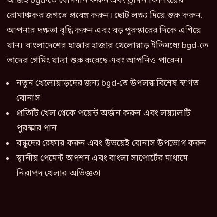
আজই bgd-তে যোগদান করুন এবং ড্রাগন ফিশিংয়ের
রোমাঞ্চকর জগতে প্রবেश করুন। ছোট লক্ষ্য দিয়ে শুরু করুন,
আপনার দক্ষতা বৃদ্ধি করুন এবং বড় পুরস্কারের দিকে এগিয়ে
যান। বাংলাদেশের হাজার হাজার খেলোয়াড় ইতিমধ্যে bgd-তে
তাদের গেমিং যাত্রা শুরু করেছে এবং আপনিও পারেন।
নতুন খেলোয়াড়দের জন্য bgd-তে উপলব্ধ বিশেষ স্বাগত
বোনাস
প্রতিটি খেল থেকে পয়েন্ট অর্জন করুন এবং লয়্যালটি
পুরস্কার পান
বন্ধুদের রেফার করুন এবং উভয়েই বোনাস উপভোগ করুন
স্থানীয় পেমেন্ট অপশন এবং বাংলা সাপোর্টের মাধ্যমে
নিরাপদ খেলার অভিজ্ঞতা