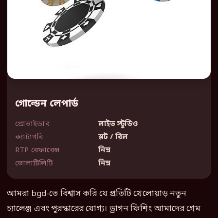
গোল্ডেন লেপার্ড
প্রোভাইডার
লাইভ স্টুডিও
ক্যাটাগরি
স্লট / রিল
RTP রেফারেন্স
নিম্ন
ভোলাটিলিটি
নিম্ন
আমরা bgd-তে বিশ্বাস করি যে প্রতিটি খেলোয়াড় নতুন
চ্যালেঞ্জ এবং পুরস্কারের যোগ্য। ড্রাগন ফিশিং আমাদের গেম