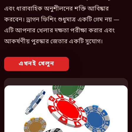
এবং ধারাবাহিক অনুশীলনের শক্তি আবিষ্কার
করবেন। ড্রাগন ফিশিং শুধুমাত্র একটি গেম নয় —
এটি আপনার খেলার দক্ষতা পরীক্ষা করার এবং
আকর্ষণীয় পুরস্কার জেতার একটি সুযোগ।
এখনই খেলুন