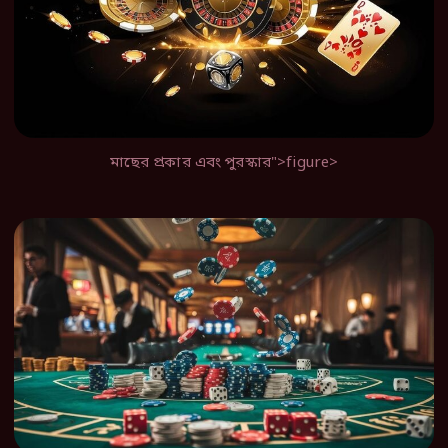
মাছের প্রকার এবং পুরস্কার">figure>