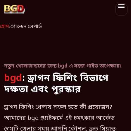
bgd
হোম
›
গোল্ডেন লেপার্ড
নতুন খেলোয়াড়দের জন্য bgd এ সহজ গাইড অপেক্ষায়।
bgd
: ড্রাগন ফিশিং বিভাগে
দক্ষতা এবং পুরস্কার
ড্রাগন ফিশিং খেলায় সফল হতে কী প্রয়োজন?
আমাদের bgd প্ল্যাটফর্মে এই চমৎকার আর্কেড
গেমটি খেলার সময় আপনি কৌশল, দ্রুত সিদ্ধান্ত